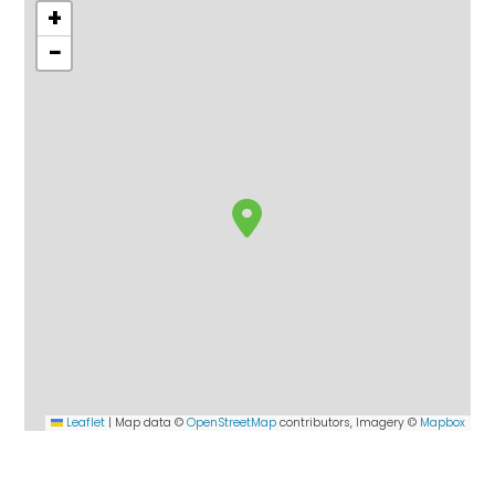
+
−
Leaflet
|
Map data ©
OpenStreetMap
contributors, Imagery ©
Mapbox