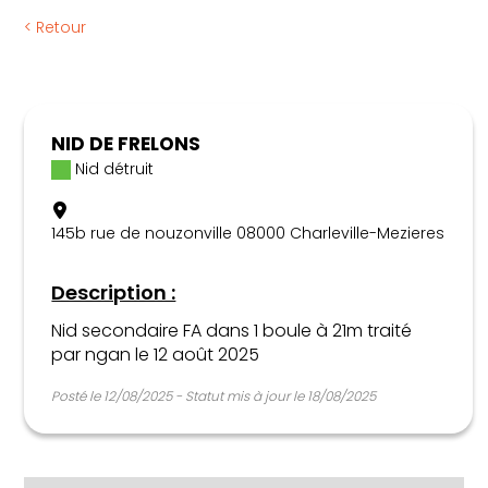
Règlementation
< Retour
Articles
Calendrier apicole
Nous contacter
NID DE FRELONS
Nid détruit
145b rue de nouzonville 08000 Charleville-Mezieres
Description :
Nid secondaire FA dans 1 boule à 21m traité
par ngan le 12 août 2025
Posté le 12/08/2025 - Statut mis à jour le 18/08/2025