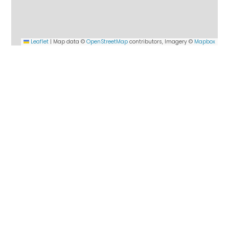
Leaflet
|
Map data ©
OpenStreetMap
contributors, Imagery ©
Mapbox