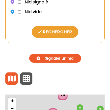
Nid signalé
Nid vide
RECHERCHER
Signaler un nid
20
+
−