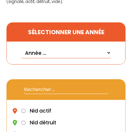
Règlementation
(signalé, actif, détruit, vide).
Articles
Calendrier apicole
SÉLECTIONNER UNE ANNÉE
Nous contacter
Nid actif
Nid détruit