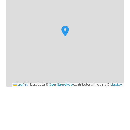
Leaflet
|
Map data ©
OpenStreetMap
contributors, Imagery ©
Mapbox