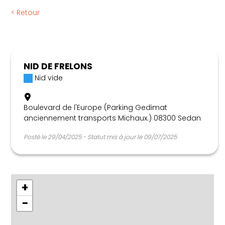
Règlementation
< Retour
Articles
Calendrier apicole
Nous contacter
NID DE FRELONS
Nid vide
Boulevard de l'Europe (Parking Gedimat
anciennement transports Michaux.) 08300 Sedan
Posté le 29/04/2025 - Statut mis à jour le 09/07/2025
+
−