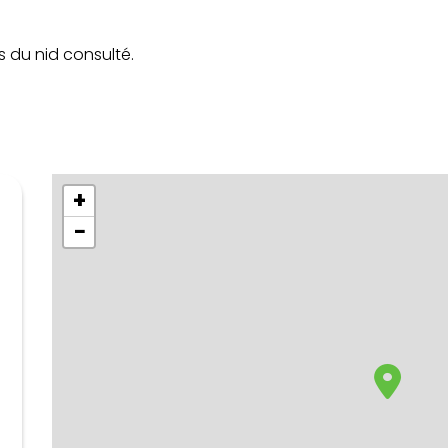
s du nid consulté.
+
−