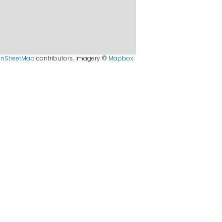
nStreetMap
contributors, Imagery ©
Mapbox