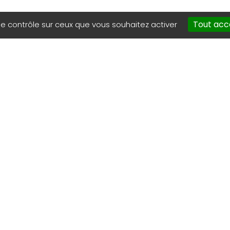
Tout acc
le contrôle sur ceux que vous souhaitez activer
NOUS CONTACTER
06.71.90.90.90
06.79.65.97.63
president@gdsa08.
secretaire@gdsa08
FRELON ASIATIQUE