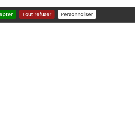
epter
Tout refuser
Personnaliser
fr
.fr