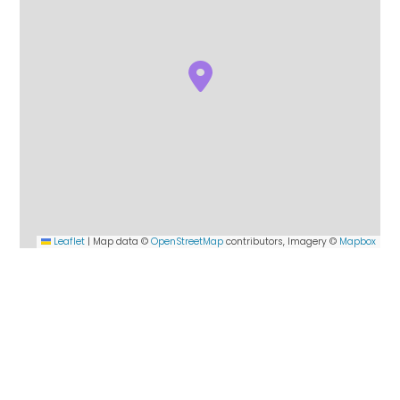
Leaflet
|
Map data ©
OpenStreetMap
contributors, Imagery ©
Mapbox