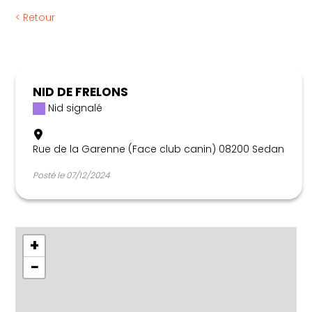
Règlementation
< Retour
Articles
Calendrier apicole
Nous contacter
NID DE FRELONS
Nid signalé
Rue de la Garenne (Face club canin) 08200 Sedan
Posté le 07/12/2024
+
−