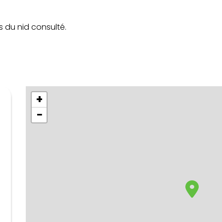
s du nid consulté.
+
−