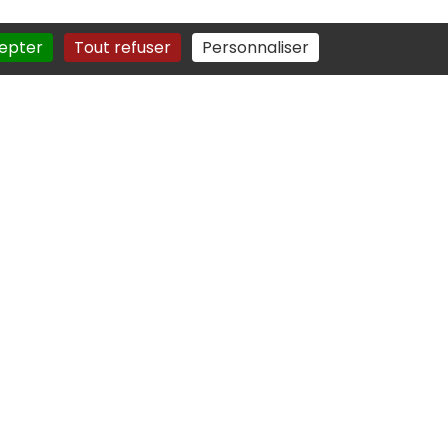
epter
Tout refuser
Personnaliser
fr
.fr