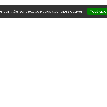
Tout acc
le contrôle sur ceux que vous souhaitez activer
NOUS CONTACTER
06.71.90.90.90
06.79.65.97.63
president@gdsa08.
secretaire@gdsa08
FRELON ASIATIQUE