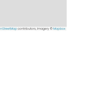
nStreetMap
contributors, Imagery ©
Mapbox